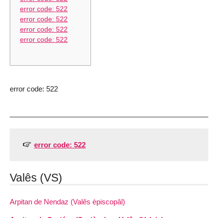
error code: 522
error code: 522
error code: 522
error code: 522
error code: 522
error code: 522
Valês (VS)
Arpitan de Nendaz (Valês èpiscopâl)