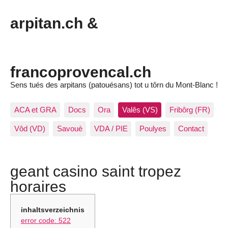
arpitan.ch &
francoprovencal.ch
Sens tués des arpitans (patouésans) tot u tôrn du Mont-Blanc !
ACA et GRA
Docs
Ora
Valês (VS)
Fribôrg (FR)
Vôd (VD)
Savouè
VDA / PIE
Poulyes
Contact
geant casino saint tropez
horaires
inhaltsverzeichnis
error code: 522