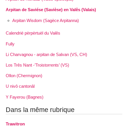
Arpitan de Saviése (Savièse) en Valês (Valais)
Arpitan Wisdom (Sagèce Arpitanna)
Calendrié pèrpèrtuèl du Valês
Fully
Li Charvagnou - arpitan de Salvan (VS, CH)
Los Três Nant -’Troistorrents’ (VS)
Ollon (Chermignon)
U nivô cantonâl
Y Fayerou (Bagnes)
Dans la même rubrique
Trawitron