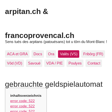
arpitan.ch &
francoprovencal.ch
Sens tués des arpitans (patouésans) tot u tôrn du Mont-Blanc !
ACA et GRA
Docs
Ora
Valês (VS)
Fribôrg (FR)
Vôd (VD)
Savouè
VDA / PIE
Poulyes
Contact
gebrauchte geldspielautomat
inhaltsverzeichnis
error code: 522
error code: 522
error code: 522