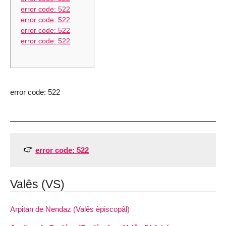
error code: 522
error code: 522
error code: 522
error code: 522
error code: 522
error code: 522
Valês (VS)
Arpitan de Nendaz (Valês èpiscopâl)