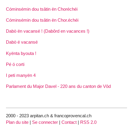
Cóminsémin dou tsâtin ën Choréchéi
Cóminsémin dou tsâtin ën Chor.échéi
Dabò ën vacansé ! (Dabôrd en vacances !)
Dabò é vacansé
Kyënta byouta !
Pé ó corti
I peti manyën 4
Parlament du Major Davel - 220 ans du canton de Vôd
2000 - 2023 arpitan.ch & francoprovencal.ch
Plan du site
|
Se connecter
|
Contact
|
RSS 2.0