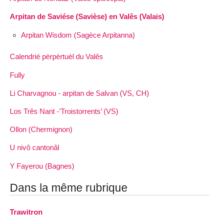
Arpitan de Saviése (Savièse) en Valês (Valais)
Arpitan Wisdom (Sagèce Arpitanna)
Calendrié pèrpèrtuèl du Valês
Fully
Li Charvagnou - arpitan de Salvan (VS, CH)
Los Três Nant -’Troistorrents’ (VS)
Ollon (Chermignon)
U nivô cantonâl
Y Fayerou (Bagnes)
Dans la même rubrique
Trawitron