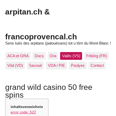
arpitan.ch &
francoprovencal.ch
Sens tués des arpitans (patouésans) tot u tôrn du Mont-Blanc !
ACA et GRA
Docs
Ora
Valês (VS)
Fribôrg (FR)
Vôd (VD)
Savouè
VDA / PIE
Poulyes
Contact
grand wild casino 50 free
spins
inhaltsverzeichnis
error code: 522