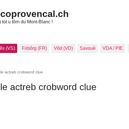
ncoprovencal.ch
tot u tôrn du Mont-Blanc !
ês (VS)
Fribôrg (FR)
Vôd (VD)
Savouè
VDA / PIE
le actreb crobword clue
le actreb crobword clue