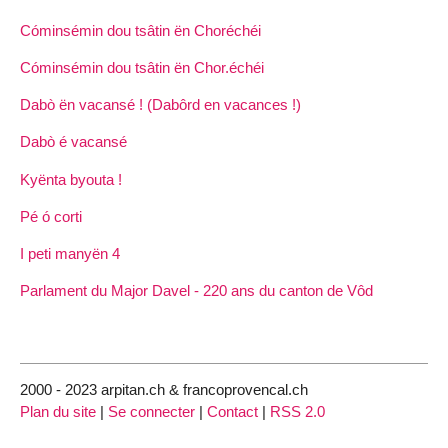
Cóminsémin dou tsâtin ën Choréchéi
Cóminsémin dou tsâtin ën Chor.échéi
Dabò ën vacansé ! (Dabôrd en vacances !)
Dabò é vacansé
Kyënta byouta !
Pé ó corti
I peti manyën 4
Parlament du Major Davel - 220 ans du canton de Vôd
2000 - 2023 arpitan.ch & francoprovencal.ch
Plan du site
|
Se connecter
|
Contact
|
RSS 2.0