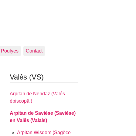
Poulyes
Contact
Valês (VS)
Arpitan de Nendaz (Valês
èpiscopâl)
Arpitan de Saviése (Savièse)
en Valês (Valais)
Arpitan Wisdom (Sagèce