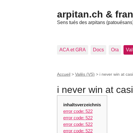
arpitan.ch & fra
Sens tués des arpitans (patouésans) 
ACA et GRA
Docs
Ora
Val
Accueil
>
Valês (VS)
> i never win at cas
i never win at cas
inhaltsverzeichnis
error code: 522
error code: 522
error code: 522
error code: 522