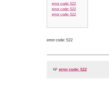
error code: 522
error code: 522
error code: 522
error code: 522
error code: 522