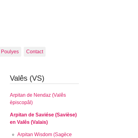
Poulyes
Contact
Valês (VS)
Arpitan de Nendaz (Valês
èpiscopâl)
Arpitan de Saviése (Savièse)
en Valês (Valais)
Arpitan Wisdom (Sagèce