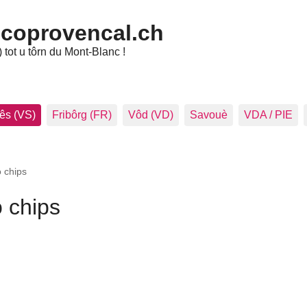
ncoprovencal.ch
tot u tôrn du Mont-Blanc !
ês (VS)
Fribôrg (FR)
Vôd (VD)
Savouè
VDA / PIE
o chips
o chips