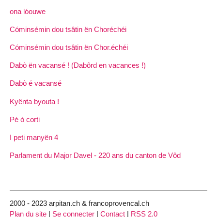
ona lóouwe
Cóminsémin dou tsâtin ën Choréchéi
Cóminsémin dou tsâtin ën Chor.échéi
Dabò ën vacansé ! (Dabôrd en vacances !)
Dabò é vacansé
Kyënta byouta !
Pé ó corti
I peti manyën 4
Parlament du Major Davel - 220 ans du canton de Vôd
2000 - 2023 arpitan.ch & francoprovencal.ch
Plan du site
|
Se connecter
|
Contact
|
RSS 2.0