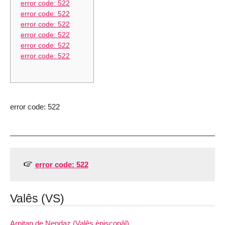
error code: 522
error code: 522
error code: 522
error code: 522
error code: 522
error code: 522
error code: 522
error code: 522
Valês (VS)
Arpitan de Nendaz (Valês èpiscopâl)