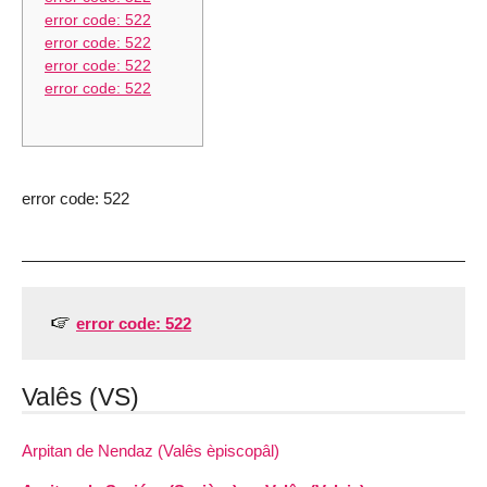
error code: 522
error code: 522
error code: 522
error code: 522
error code: 522
error code: 522
Valês (VS)
Arpitan de Nendaz (Valês èpiscopâl)