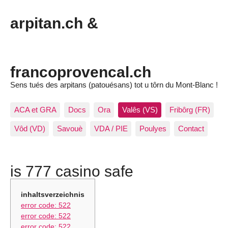
arpitan.ch &
francoprovencal.ch
Sens tués des arpitans (patouésans) tot u tôrn du Mont-Blanc !
ACA et GRA
Docs
Ora
Valês (VS)
Fribôrg (FR)
Vôd (VD)
Savouè
VDA / PIE
Poulyes
Contact
is 777 casino safe
inhaltsverzeichnis
error code: 522
error code: 522
error code: 522