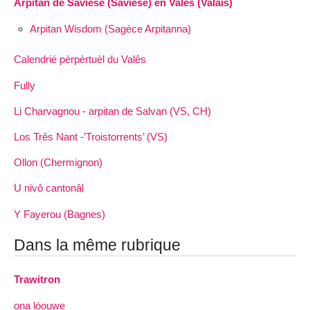
Arpitan de Saviése (Savièse) en Valês (Valais)
Arpitan Wisdom (Sagèce Arpitanna)
Calendrié pèrpèrtuèl du Valês
Fully
Li Charvagnou - arpitan de Salvan (VS, CH)
Los Três Nant -’Troistorrents’ (VS)
Ollon (Chermignon)
U nivô cantonâl
Y Fayerou (Bagnes)
Dans la même rubrique
Trawitron
ona lóouwe