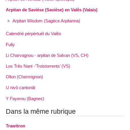
Arpitan de Saviése (Savièse) en Valês (Valais)
Arpitan Wisdom (Sagèce Arpitanna)
Calendrié pèrpèrtuèl du Valês
Fully
Li Charvagnou - arpitan de Salvan (VS, CH)
Los Três Nant -’Troistorrents’ (VS)
Ollon (Chermignon)
U nivô cantonâl
Y Fayerou (Bagnes)
Dans la même rubrique
Trawitron