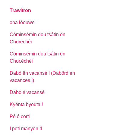
Trawitron
ona lóouwe
Cóminsémin dou tsâtin ën
Choréchéi
Cóminsémin dou tsâtin ën
Chor.échéi
Dabò ën vacansé ! (Dabôrd en
vacances !)
Dabò é vacansé
Kyënta byouta !
Pé ó corti
I peti manyën 4