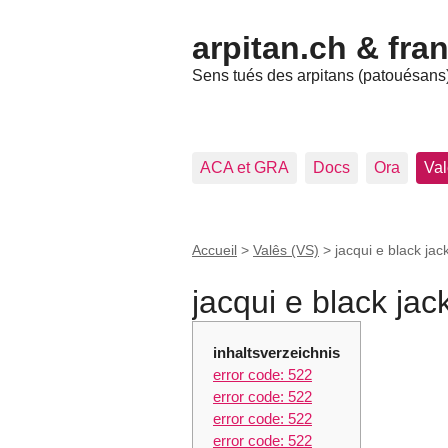
arpitan.ch & fra
Sens tués des arpitans (patouésans) 
ACA et GRA
Docs
Ora
Val
Accueil
>
Valês (VS)
> jacqui e black jac
jacqui e black jac
inhaltsverzeichnis
error code: 522
error code: 522
error code: 522
error code: 522