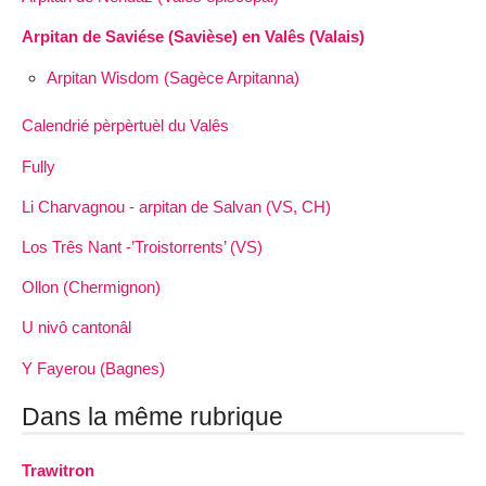
Arpitan de Saviése (Savièse) en Valês (Valais)
Arpitan Wisdom (Sagèce Arpitanna)
Calendrié pèrpèrtuèl du Valês
Fully
Li Charvagnou - arpitan de Salvan (VS, CH)
Los Três Nant -’Troistorrents’ (VS)
Ollon (Chermignon)
U nivô cantonâl
Y Fayerou (Bagnes)
Dans la même rubrique
Trawitron