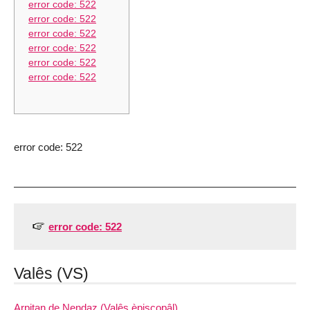
error code: 522
error code: 522
error code: 522
error code: 522
error code: 522
error code: 522
error code: 522
error code: 522
Valês (VS)
Arpitan de Nendaz (Valês èpiscopâl)