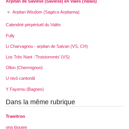
Arpitan de Saviése (Savièse) en Valês (Valais)
Arpitan Wisdom (Sagèce Arpitanna)
Calendrié pèrpèrtuèl du Valês
Fully
Li Charvagnou - arpitan de Salvan (VS, CH)
Los Três Nant -’Troistorrents’ (VS)
Ollon (Chermignon)
U nivô cantonâl
Y Fayerou (Bagnes)
Dans la même rubrique
Trawitron
ona lóouwe