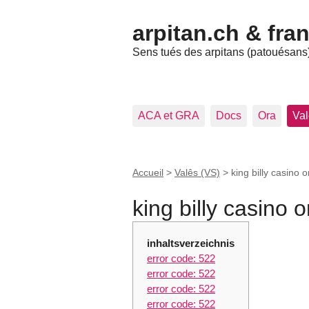
arpitan.ch & fra
Sens tués des arpitans (patouésans) 
ACA et GRA
Docs
Ora
Val
Accueil
>
Valês (VS)
> king billy casino o
king billy casino o
inhaltsverzeichnis
error code: 522
error code: 522
error code: 522
error code: 522