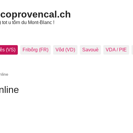
ncoprovencal.ch
tot u tôrn du Mont-Blanc !
ês (VS)
Fribôrg (FR)
Vôd (VD)
Savouè
VDA / PIE
nline
nline