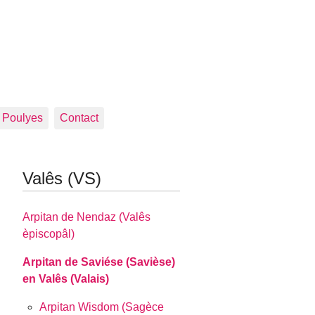
Poulyes
Contact
Valês (VS)
Arpitan de Nendaz (Valês
èpiscopâl)
Arpitan de Saviése (Savièse)
en Valês (Valais)
Arpitan Wisdom (Sagèce