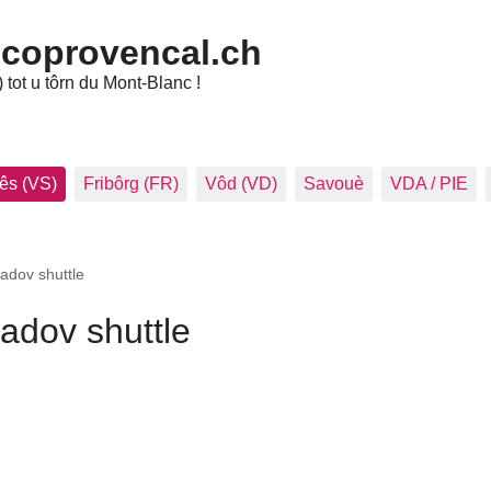
ncoprovencal.ch
tot u tôrn du Mont-Blanc !
ês (VS)
Fribôrg (FR)
Vôd (VD)
Savouè
VDA / PIE
adov shuttle
vadov shuttle