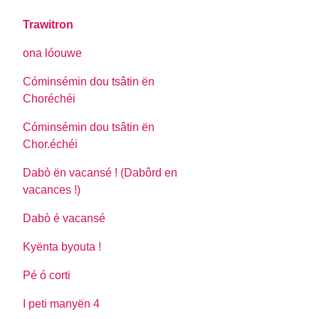
Trawitron
ona lóouwe
Cóminsémin dou tsâtin ën
Choréchéi
Cóminsémin dou tsâtin ën
Chor.échéi
Dabò ën vacansé ! (Dabôrd en
vacances !)
Dabò é vacansé
Kyënta byouta !
Pé ó corti
I peti manyën 4