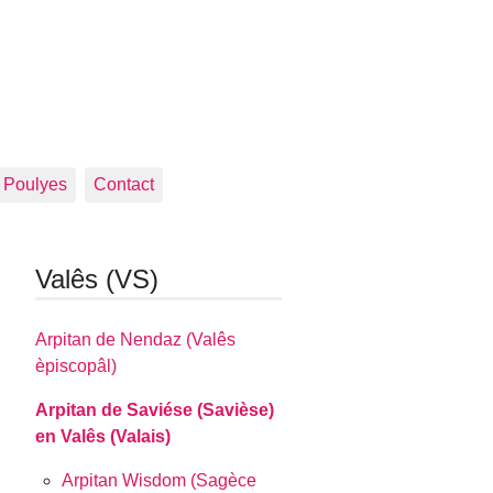
Poulyes
Contact
Valês (VS)
Arpitan de Nendaz (Valês
èpiscopâl)
Arpitan de Saviése (Savièse)
en Valês (Valais)
Arpitan Wisdom (Sagèce