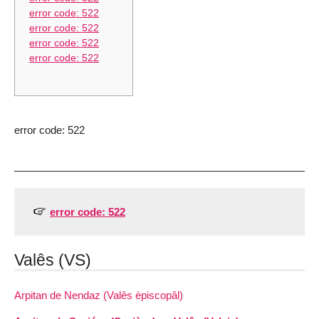
error code: 522
error code: 522
error code: 522
error code: 522
error code: 522
error code: 522
Valês (VS)
Arpitan de Nendaz (Valês èpiscopâl)