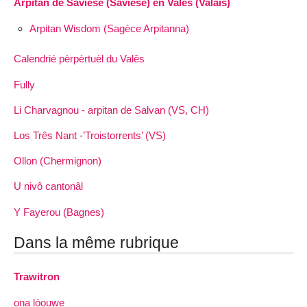
Arpitan de Saviése (Savièse) en Valês (Valais)
Arpitan Wisdom (Sagèce Arpitanna)
Calendrié pèrpèrtuèl du Valês
Fully
Li Charvagnou - arpitan de Salvan (VS, CH)
Los Três Nant -’Troistorrents’ (VS)
Ollon (Chermignon)
U nivô cantonâl
Y Fayerou (Bagnes)
Dans la même rubrique
Trawitron
ona lóouwe