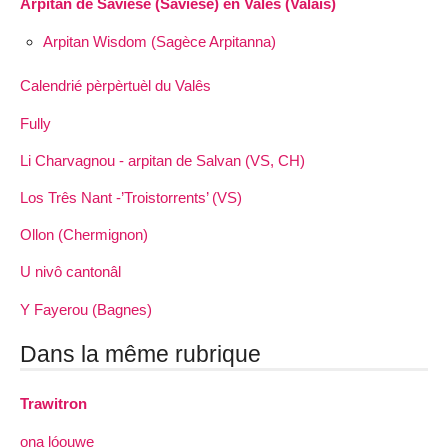
Arpitan de Saviése (Savièse) en Valês (Valais)
Arpitan Wisdom (Sagèce Arpitanna)
Calendrié pèrpèrtuèl du Valês
Fully
Li Charvagnou - arpitan de Salvan (VS, CH)
Los Três Nant -’Troistorrents’ (VS)
Ollon (Chermignon)
U nivô cantonâl
Y Fayerou (Bagnes)
Dans la même rubrique
Trawitron
ona lóouwe