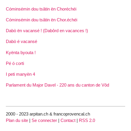
Cóminsémin dou tsâtin ën Choréchéi
Cóminsémin dou tsâtin ën Chor.échéi
Dabò ën vacansé ! (Dabôrd en vacances !)
Dabò é vacansé
Kyënta byouta !
Pé ó corti
I peti manyën 4
Parlament du Major Davel - 220 ans du canton de Vôd
2000 - 2023 arpitan.ch & francoprovencal.ch
Plan du site
|
Se connecter
|
Contact
|
RSS 2.0