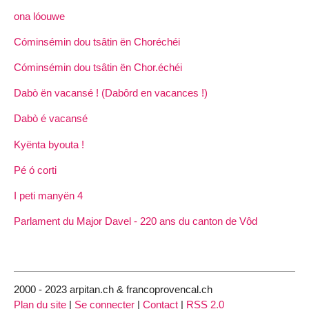
ona lóouwe
Cóminsémin dou tsâtin ën Choréchéi
Cóminsémin dou tsâtin ën Chor.échéi
Dabò ën vacansé ! (Dabôrd en vacances !)
Dabò é vacansé
Kyënta byouta !
Pé ó corti
I peti manyën 4
Parlament du Major Davel - 220 ans du canton de Vôd
2000 - 2023 arpitan.ch & francoprovencal.ch
Plan du site
|
Se connecter
|
Contact
|
RSS 2.0