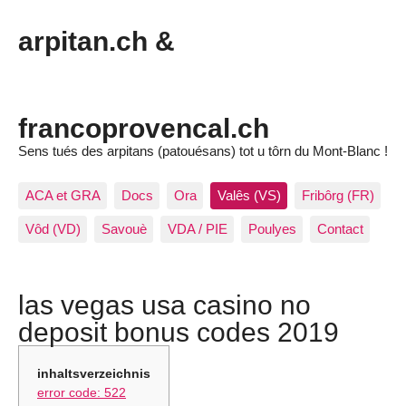
arpitan.ch &
francoprovencal.ch
Sens tués des arpitans (patouésans) tot u tôrn du Mont-Blanc !
ACA et GRA
Docs
Ora
Valês (VS)
Fribôrg (FR)
Vôd (VD)
Savouè
VDA / PIE
Poulyes
Contact
las vegas usa casino no
deposit bonus codes 2019
inhaltsverzeichnis
error code: 522