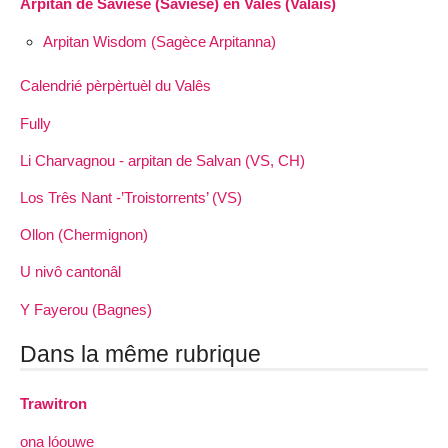
Arpitan de Saviése (Savièse) en Valês (Valais)
Arpitan Wisdom (Sagèce Arpitanna)
Calendrié pèrpèrtuèl du Valês
Fully
Li Charvagnou - arpitan de Salvan (VS, CH)
Los Três Nant -’Troistorrents’ (VS)
Ollon (Chermignon)
U nivô cantonâl
Y Fayerou (Bagnes)
Dans la même rubrique
Trawitron
ona lóouwe