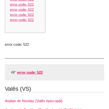
error code: 522
error code: 522
error code: 522
error code: 522
error code: 522
error code: 522
Valês (VS)
Arpitan de Nendaz (Valês èpiscopâl)