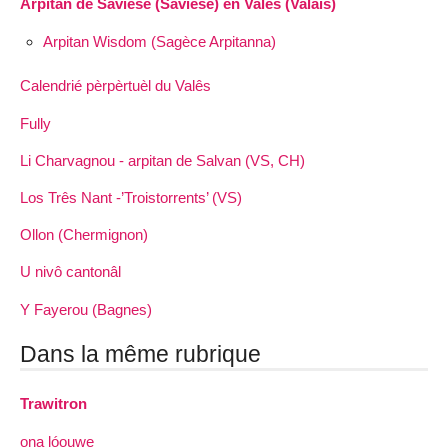
Arpitan de Saviése (Savièse) en Valês (Valais)
Arpitan Wisdom (Sagèce Arpitanna)
Calendrié pèrpèrtuèl du Valês
Fully
Li Charvagnou - arpitan de Salvan (VS, CH)
Los Três Nant -’Troistorrents’ (VS)
Ollon (Chermignon)
U nivô cantonâl
Y Fayerou (Bagnes)
Dans la même rubrique
Trawitron
ona lóouwe