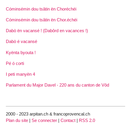
Cóminsémin dou tsâtin ën Choréchéi
Cóminsémin dou tsâtin ën Chor.échéi
Dabò ën vacansé ! (Dabôrd en vacances !)
Dabò é vacansé
Kyënta byouta !
Pé ó corti
I peti manyën 4
Parlament du Major Davel - 220 ans du canton de Vôd
2000 - 2023 arpitan.ch & francoprovencal.ch
Plan du site
|
Se connecter
|
Contact
|
RSS 2.0