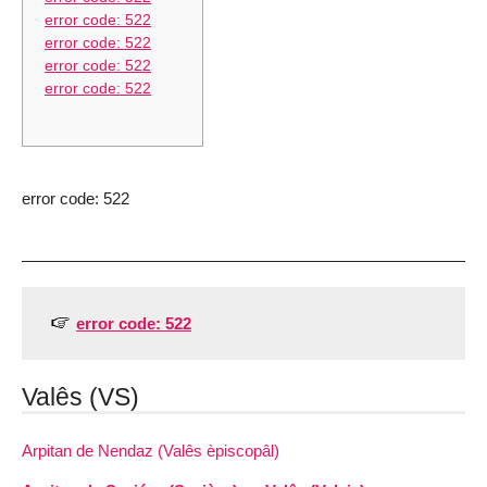
error code: 522
error code: 522
error code: 522
error code: 522
error code: 522
error code: 522
Valês (VS)
Arpitan de Nendaz (Valês èpiscopâl)