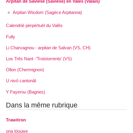
Arpitan de Saviése (Savièse) en Valês (Valais)
Arpitan Wisdom (Sagèce Arpitanna)
Calendrié pèrpèrtuèl du Valês
Fully
Li Charvagnou - arpitan de Salvan (VS, CH)
Los Três Nant -’Troistorrents’ (VS)
Ollon (Chermignon)
U nivô cantonâl
Y Fayerou (Bagnes)
Dans la même rubrique
Trawitron
ona lóouwe