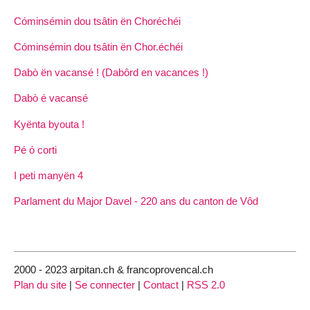
Cóminsémin dou tsâtin ën Choréchéi
Cóminsémin dou tsâtin ën Chor.échéi
Dabò ën vacansé ! (Dabôrd en vacances !)
Dabò é vacansé
Kyënta byouta !
Pé ó corti
I peti manyën 4
Parlament du Major Davel - 220 ans du canton de Vôd
2000 - 2023 arpitan.ch & francoprovencal.ch
Plan du site
|
Se connecter
|
Contact
|
RSS 2.0