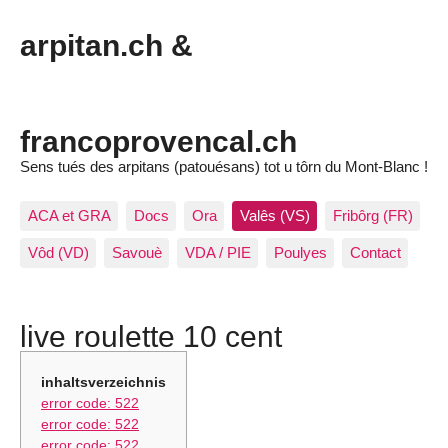
arpitan.ch &
francoprovencal.ch
Sens tués des arpitans (patouésans) tot u tôrn du Mont-Blanc !
ACA et GRA
Docs
Ora
Valês (VS)
Fribôrg (FR)
Vôd (VD)
Savouè
VDA / PIE
Poulyes
Contact
live roulette 10 cent
inhaltsverzeichnis
error code: 522
error code: 522
error code: 522