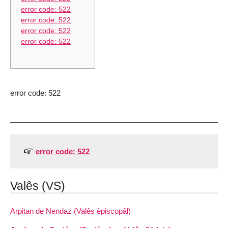
error code: 522
error code: 522
error code: 522
error code: 522
error code: 522
error code: 522
Valês (VS)
Arpitan de Nendaz (Valês èpiscopâl)