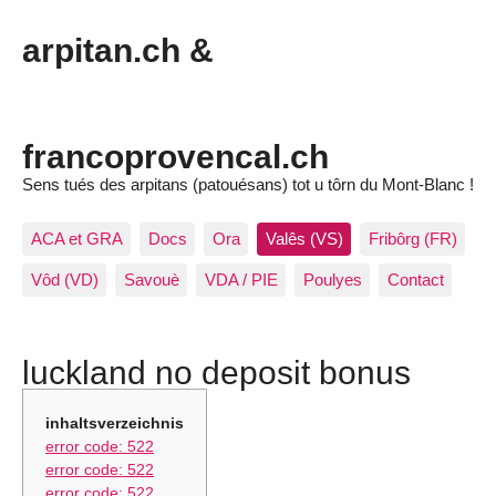
arpitan.ch &
francoprovencal.ch
Sens tués des arpitans (patouésans) tot u tôrn du Mont-Blanc !
ACA et GRA
Docs
Ora
Valês (VS)
Fribôrg (FR)
Vôd (VD)
Savouè
VDA / PIE
Poulyes
Contact
luckland no deposit bonus
inhaltsverzeichnis
error code: 522
error code: 522
error code: 522