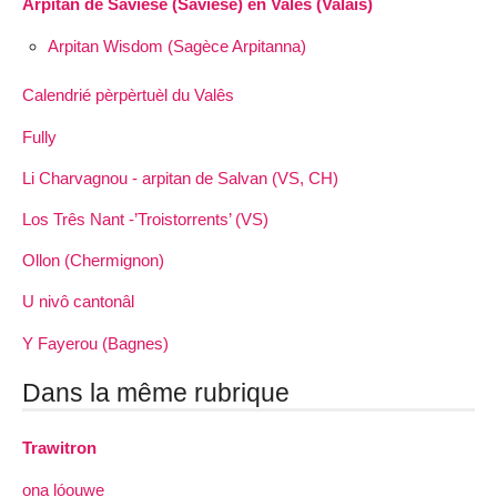
Arpitan de Saviése (Savièse) en Valês (Valais)
Arpitan Wisdom (Sagèce Arpitanna)
Calendrié pèrpèrtuèl du Valês
Fully
Li Charvagnou - arpitan de Salvan (VS, CH)
Los Três Nant -’Troistorrents’ (VS)
Ollon (Chermignon)
U nivô cantonâl
Y Fayerou (Bagnes)
Dans la même rubrique
Trawitron
ona lóouwe