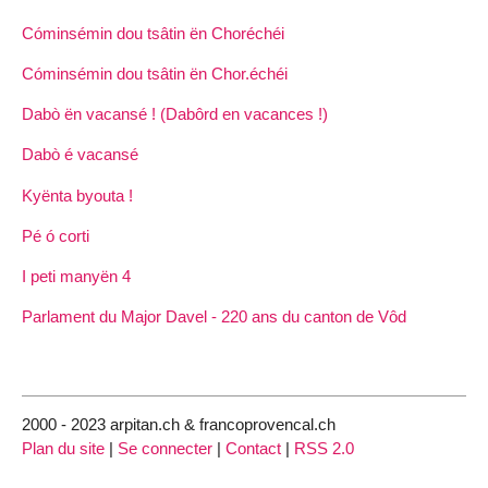
Cóminsémin dou tsâtin ën Choréchéi
Cóminsémin dou tsâtin ën Chor.échéi
Dabò ën vacansé ! (Dabôrd en vacances !)
Dabò é vacansé
Kyënta byouta !
Pé ó corti
I peti manyën 4
Parlament du Major Davel - 220 ans du canton de Vôd
2000 - 2023 arpitan.ch & francoprovencal.ch
Plan du site
|
Se connecter
|
Contact
|
RSS 2.0