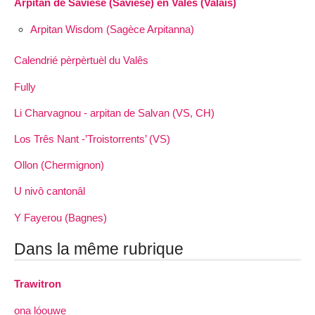
Arpitan de Saviése (Savièse) en Valês (Valais)
Arpitan Wisdom (Sagèce Arpitanna)
Calendrié pèrpèrtuèl du Valês
Fully
Li Charvagnou - arpitan de Salvan (VS, CH)
Los Três Nant -’Troistorrents’ (VS)
Ollon (Chermignon)
U nivô cantonâl
Y Fayerou (Bagnes)
Dans la même rubrique
Trawitron
ona lóouwe