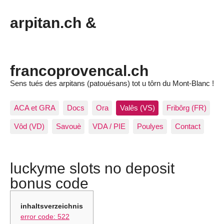
arpitan.ch &
francoprovencal.ch
Sens tués des arpitans (patouésans) tot u tôrn du Mont-Blanc !
ACA et GRA
Docs
Ora
Valês (VS)
Fribôrg (FR)
Vôd (VD)
Savouè
VDA / PIE
Poulyes
Contact
luckyme slots no deposit
bonus code
inhaltsverzeichnis
error code: 522