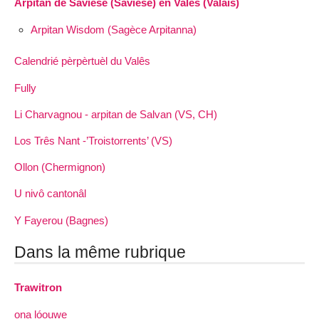
Arpitan de Saviése (Savièse) en Valês (Valais)
Arpitan Wisdom (Sagèce Arpitanna)
Calendrié pèrpèrtuèl du Valês
Fully
Li Charvagnou - arpitan de Salvan (VS, CH)
Los Três Nant -’Troistorrents’ (VS)
Ollon (Chermignon)
U nivô cantonâl
Y Fayerou (Bagnes)
Dans la même rubrique
Trawitron
ona lóouwe