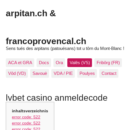
arpitan.ch &
francoprovencal.ch
Sens tués des arpitans (patouésans) tot u tôrn du Mont-Blanc !
ACA et GRA
Docs
Ora
Valês (VS)
Fribôrg (FR)
Vôd (VD)
Savouè
VDA / PIE
Poulyes
Contact
lvbet casino anmeldecode
inhaltsverzeichnis
error code: 522
error code: 522
error code: 522