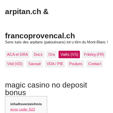
arpitan.ch &
francoprovencal.ch
Sens tués des arpitans (patouésans) tot u tôrn du Mont-Blanc !
ACA et GRA
Docs
Ora
Valês (VS)
Fribôrg (FR)
Vôd (VD)
Savouè
VDA / PIE
Poulyes
Contact
magic casino no deposit
bonus
inhaltsverzeichnis
error code: 522