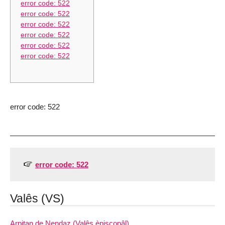
error code: 522
error code: 522
error code: 522
error code: 522
error code: 522
error code: 522
error code: 522
error code: 522
Valês (VS)
Arpitan de Nendaz (Valês èpiscopâl)