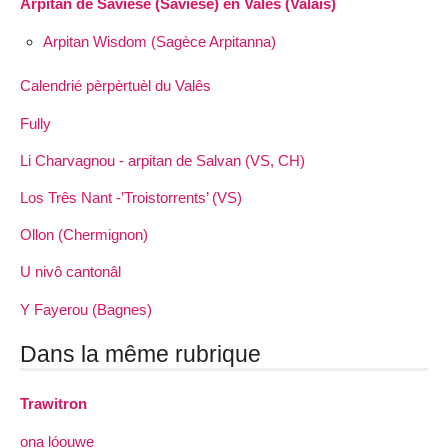
Arpitan de Saviése (Savièse) en Valês (Valais)
Arpitan Wisdom (Sagèce Arpitanna)
Calendrié pèrpèrtuèl du Valês
Fully
Li Charvagnou - arpitan de Salvan (VS, CH)
Los Três Nant -’Troistorrents’ (VS)
Ollon (Chermignon)
U nivô cantonâl
Y Fayerou (Bagnes)
Dans la même rubrique
Trawitron
ona lóouwe