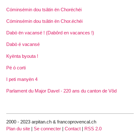
Cóminsémin dou tsâtin ën Choréchéi
Cóminsémin dou tsâtin ën Chor.échéi
Dabò ën vacansé ! (Dabôrd en vacances !)
Dabò é vacansé
Kyënta byouta !
Pé ó corti
I peti manyën 4
Parlament du Major Davel - 220 ans du canton de Vôd
2000 - 2023 arpitan.ch & francoprovencal.ch
Plan du site
|
Se connecter
|
Contact
|
RSS 2.0