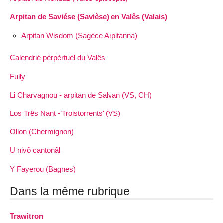
Arpitan de Saviése (Savièse) en Valês (Valais)
Arpitan Wisdom (Sagèce Arpitanna)
Calendrié pèrpèrtuèl du Valês
Fully
Li Charvagnou - arpitan de Salvan (VS, CH)
Los Três Nant -’Troistorrents’ (VS)
Ollon (Chermignon)
U nivô cantonâl
Y Fayerou (Bagnes)
Dans la même rubrique
Trawitron