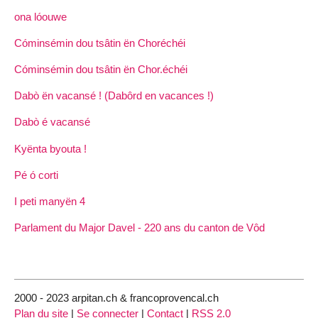
ona lóouwe
Cóminsémin dou tsâtin ën Choréchéi
Cóminsémin dou tsâtin ën Chor.échéi
Dabò ën vacansé ! (Dabôrd en vacances !)
Dabò é vacansé
Kyënta byouta !
Pé ó corti
I peti manyën 4
Parlament du Major Davel - 220 ans du canton de Vôd
2000 - 2023 arpitan.ch & francoprovencal.ch
Plan du site
|
Se connecter
|
Contact
|
RSS 2.0