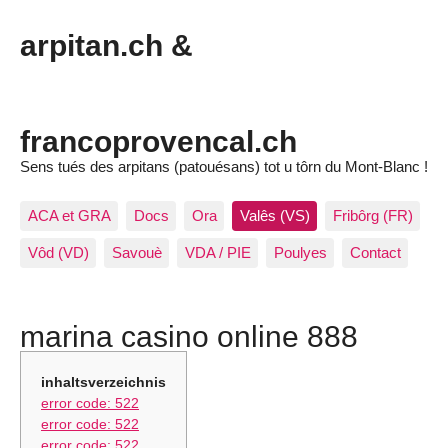
arpitan.ch &
francoprovencal.ch
Sens tués des arpitans (patouésans) tot u tôrn du Mont-Blanc !
ACA et GRA
Docs
Ora
Valês (VS)
Fribôrg (FR)
Vôd (VD)
Savouè
VDA / PIE
Poulyes
Contact
marina casino online 888
inhaltsverzeichnis
error code: 522
error code: 522
error code: 522