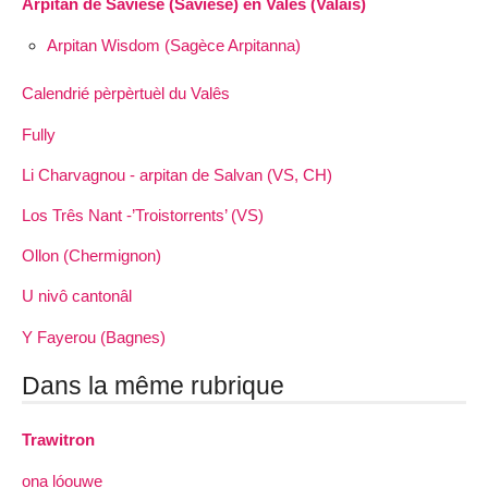
Arpitan de Saviése (Savièse) en Valês (Valais)
Arpitan Wisdom (Sagèce Arpitanna)
Calendrié pèrpèrtuèl du Valês
Fully
Li Charvagnou - arpitan de Salvan (VS, CH)
Los Três Nant -’Troistorrents’ (VS)
Ollon (Chermignon)
U nivô cantonâl
Y Fayerou (Bagnes)
Dans la même rubrique
Trawitron
ona lóouwe