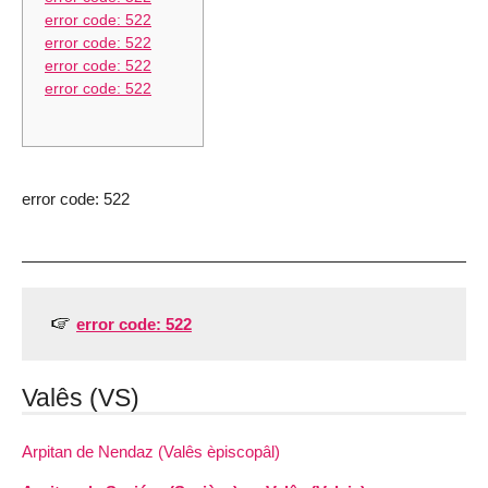
error code: 522
error code: 522
error code: 522
error code: 522
error code: 522
error code: 522
Valês (VS)
Arpitan de Nendaz (Valês èpiscopâl)