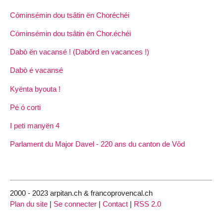
Cóminsémin dou tsâtin ën Choréchéi
Cóminsémin dou tsâtin ën Chor.échéi
Dabò ën vacansé ! (Dabôrd en vacances !)
Dabò é vacansé
Kyënta byouta !
Pé ó corti
I peti manyën 4
Parlament du Major Davel - 220 ans du canton de Vôd
2000 - 2023 arpitan.ch & francoprovencal.ch
Plan du site
|
Se connecter
|
Contact
|
RSS 2.0