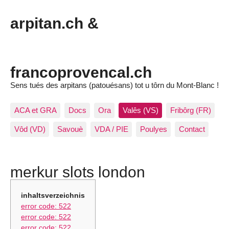
arpitan.ch &
francoprovencal.ch
Sens tués des arpitans (patouésans) tot u tôrn du Mont-Blanc !
ACA et GRA
Docs
Ora
Valês (VS)
Fribôrg (FR)
Vôd (VD)
Savouè
VDA / PIE
Poulyes
Contact
merkur slots london
inhaltsverzeichnis
error code: 522
error code: 522
error code: 522