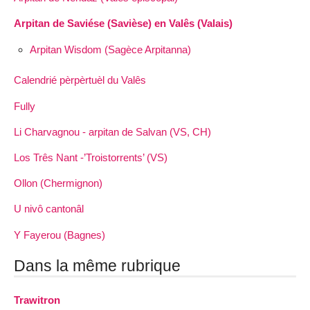
Arpitan de Saviése (Savièse) en Valês (Valais)
Arpitan Wisdom (Sagèce Arpitanna)
Calendrié pèrpèrtuèl du Valês
Fully
Li Charvagnou - arpitan de Salvan (VS, CH)
Los Três Nant -’Troistorrents’ (VS)
Ollon (Chermignon)
U nivô cantonâl
Y Fayerou (Bagnes)
Dans la même rubrique
Trawitron