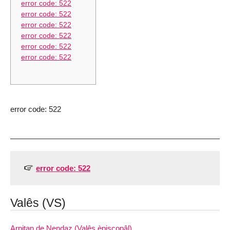
error code: 522
error code: 522
error code: 522
error code: 522
error code: 522
error code: 522
error code: 522
error code: 522
Valês (VS)
Arpitan de Nendaz (Valês èpiscopâl)