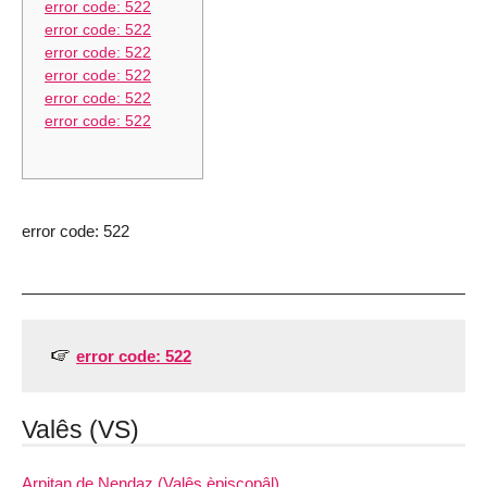
error code: 522
error code: 522
error code: 522
error code: 522
error code: 522
error code: 522
error code: 522
error code: 522
Valês (VS)
Arpitan de Nendaz (Valês èpiscopâl)