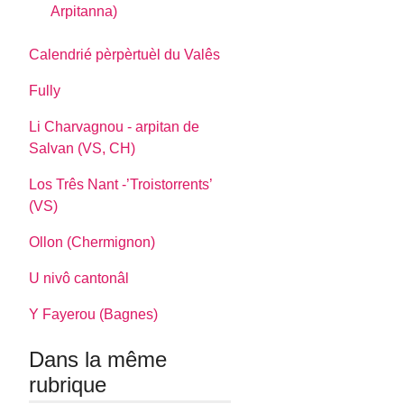
Arpitanna)
Calendrié pèrpèrtuèl du Valês
Fully
Li Charvagnou - arpitan de
Salvan (VS, CH)
Los Três Nant -’Troistorrents’
(VS)
Ollon (Chermignon)
U nivô cantonâl
Y Fayerou (Bagnes)
Dans la même
rubrique