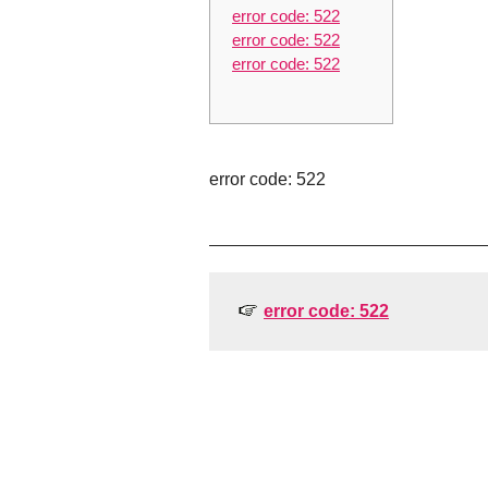
error code: 522
error code: 522
error code: 522
error code: 522
error code: 522