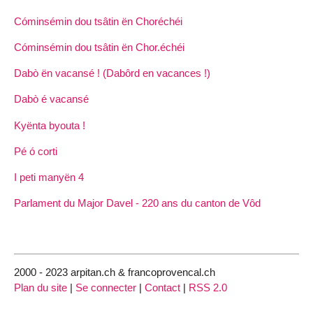
Cóminsémin dou tsâtin ën Choréchéi
Cóminsémin dou tsâtin ën Chor.échéi
Dabò ën vacansé ! (Dabôrd en vacances !)
Dabò é vacansé
Kyënta byouta !
Pé ó corti
I peti manyën 4
Parlament du Major Davel - 220 ans du canton de Vôd
2000 - 2023 arpitan.ch & francoprovencal.ch
Plan du site
|
Se connecter
|
Contact
|
RSS 2.0