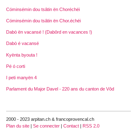
Cóminsémin dou tsâtin ën Choréchéi
Cóminsémin dou tsâtin ën Chor.échéi
Dabò ën vacansé ! (Dabôrd en vacances !)
Dabò é vacansé
Kyënta byouta !
Pé ó corti
I peti manyën 4
Parlament du Major Davel - 220 ans du canton de Vôd
2000 - 2023 arpitan.ch & francoprovencal.ch
Plan du site
|
Se connecter
|
Contact
|
RSS 2.0