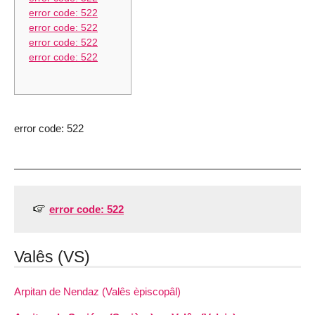
error code: 522
error code: 522
error code: 522
error code: 522
error code: 522
error code: 522
Valês (VS)
Arpitan de Nendaz (Valês èpiscopâl)