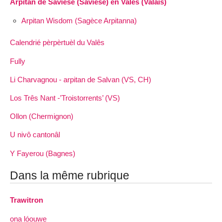
Arpitan de Saviése (Savièse) en Valês (Valais)
Arpitan Wisdom (Sagèce Arpitanna)
Calendrié pèrpèrtuèl du Valês
Fully
Li Charvagnou - arpitan de Salvan (VS, CH)
Los Três Nant -’Troistorrents’ (VS)
Ollon (Chermignon)
U nivô cantonâl
Y Fayerou (Bagnes)
Dans la même rubrique
Trawitron
ona lóouwe