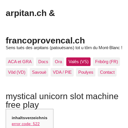
arpitan.ch &
francoprovencal.ch
Sens tués des arpitans (patouésans) tot u tôrn du Mont-Blanc !
ACA et GRA
Docs
Ora
Valês (VS)
Fribôrg (FR)
Vôd (VD)
Savouè
VDA / PIE
Poulyes
Contact
mystical unicorn slot machine
free play
inhaltsverzeichnis
error code: 522