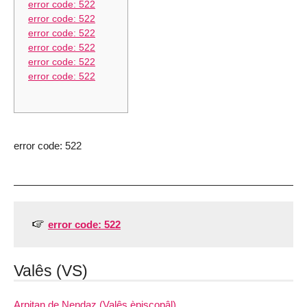
error code: 522
error code: 522
error code: 522
error code: 522
error code: 522
error code: 522
error code: 522
error code: 522
Valês (VS)
Arpitan de Nendaz (Valês èpiscopâl)