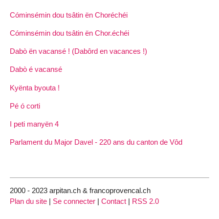
Cóminsémin dou tsâtin ën Choréchéi
Cóminsémin dou tsâtin ën Chor.échéi
Dabò ën vacansé ! (Dabôrd en vacances !)
Dabò é vacansé
Kyënta byouta !
Pé ó corti
I peti manyën 4
Parlament du Major Davel - 220 ans du canton de Vôd
2000 - 2023 arpitan.ch & francoprovencal.ch
Plan du site
|
Se connecter
|
Contact
|
RSS 2.0