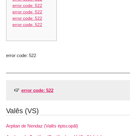
error code: 522
error code: 522
error code: 522
error code: 522
error code: 522
error code: 522
Valês (VS)
Arpitan de Nendaz (Valês èpiscopâl)