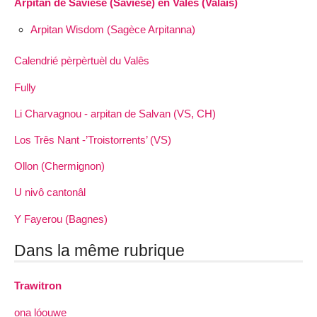
Arpitan de Saviése (Savièse) en Valês (Valais)
Arpitan Wisdom (Sagèce Arpitanna)
Calendrié pèrpèrtuèl du Valês
Fully
Li Charvagnou - arpitan de Salvan (VS, CH)
Los Três Nant -’Troistorrents’ (VS)
Ollon (Chermignon)
U nivô cantonâl
Y Fayerou (Bagnes)
Dans la même rubrique
Trawitron
ona lóouwe