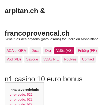
arpitan.ch &
francoprovencal.ch
Sens tués des arpitans (patouésans) tot u tôrn du Mont-Blanc !
ACA et GRA
Docs
Ora
Valês (VS)
Fribôrg (FR)
Vôd (VD)
Savouè
VDA / PIE
Poulyes
Contact
n1 casino 10 euro bonus
inhaltsverzeichnis
error code: 522
error code: 522
error code: 522