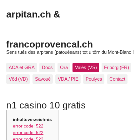
arpitan.ch &
francoprovencal.ch
Sens tués des arpitans (patouésans) tot u tôrn du Mont-Blanc !
ACA et GRA
Docs
Ora
Valês (VS)
Fribôrg (FR)
Vôd (VD)
Savouè
VDA / PIE
Poulyes
Contact
n1 casino 10 gratis
inhaltsverzeichnis
error code: 522
error code: 522
error code: 522