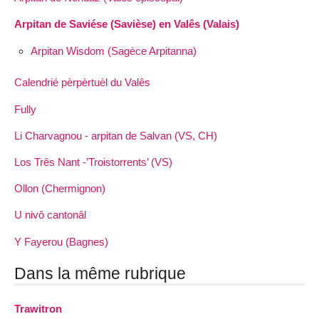
Arpitan de Saviése (Savièse) en Valês (Valais)
Arpitan Wisdom (Sagèce Arpitanna)
Calendrié pèrpèrtuèl du Valês
Fully
Li Charvagnou - arpitan de Salvan (VS, CH)
Los Três Nant -’Troistorrents’ (VS)
Ollon (Chermignon)
U nivô cantonâl
Y Fayerou (Bagnes)
Dans la même rubrique
Trawitron