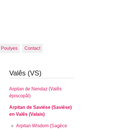
Poulyes
Contact
Valês (VS)
Arpitan de Nendaz (Valês
èpiscopâl)
Arpitan de Saviése (Savièse)
en Valês (Valais)
Arpitan Wisdom (Sagèce