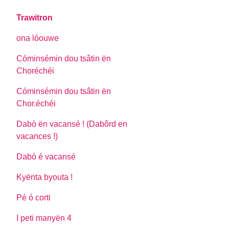
Trawitron
ona lóouwe
Cóminsémin dou tsâtin ën
Choréchéi
Cóminsémin dou tsâtin ën
Chor.échéi
Dabò ën vacansé ! (Dabôrd en
vacances !)
Dabò é vacansé
Kyënta byouta !
Pé ó corti
I peti manyën 4