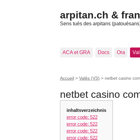
arpitan.ch & fra
Sens tués des arpitans (patouésans) 
ACA et GRA
Docs
Ora
Val
Accueil
>
Valês (VS)
> netbet casino com
netbet casino com
inhaltsverzeichnis
error code: 522
error code: 522
error code: 522
error code: 522