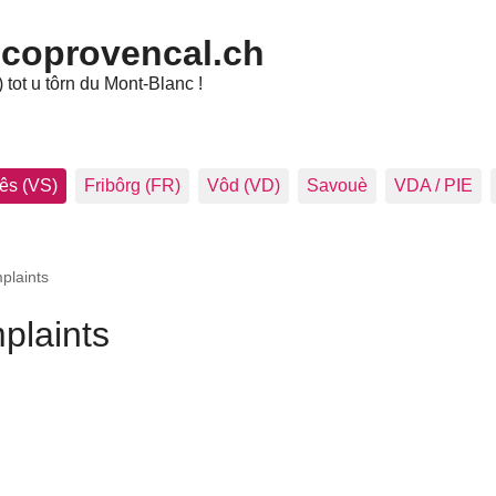
ncoprovencal.ch
tot u tôrn du Mont-Blanc !
ês (VS)
Fribôrg (FR)
Vôd (VD)
Savouè
VDA / PIE
plaints
plaints