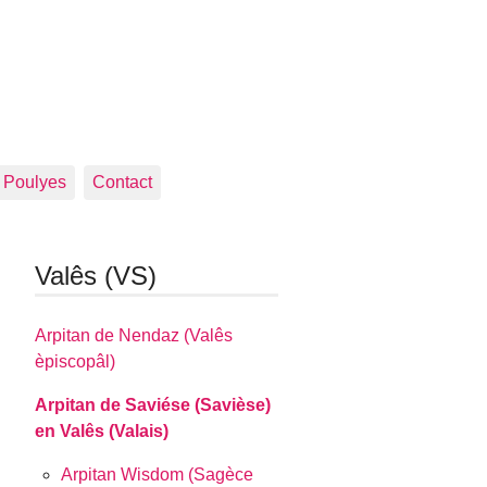
Poulyes
Contact
Valês (VS)
Arpitan de Nendaz (Valês
èpiscopâl)
Arpitan de Saviése (Savièse)
en Valês (Valais)
Arpitan Wisdom (Sagèce