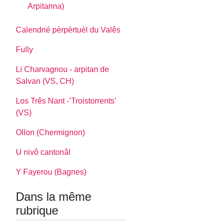
Arpitanna)
Calendrié pèrpèrtuèl du Valês
Fully
Li Charvagnou - arpitan de
Salvan (VS, CH)
Los Três Nant -’Troistorrents’
(VS)
Ollon (Chermignon)
U nivô cantonâl
Y Fayerou (Bagnes)
Dans la même
rubrique