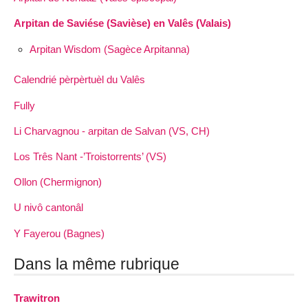
Arpitan de Saviése (Savièse) en Valês (Valais)
Arpitan Wisdom (Sagèce Arpitanna)
Calendrié pèrpèrtuèl du Valês
Fully
Li Charvagnou - arpitan de Salvan (VS, CH)
Los Três Nant -’Troistorrents’ (VS)
Ollon (Chermignon)
U nivô cantonâl
Y Fayerou (Bagnes)
Dans la même rubrique
Trawitron