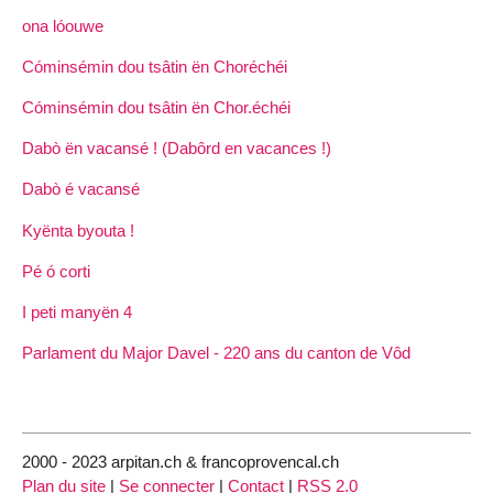
ona lóouwe
Cóminsémin dou tsâtin ën Choréchéi
Cóminsémin dou tsâtin ën Chor.échéi
Dabò ën vacansé ! (Dabôrd en vacances !)
Dabò é vacansé
Kyënta byouta !
Pé ó corti
I peti manyën 4
Parlament du Major Davel - 220 ans du canton de Vôd
2000 - 2023 arpitan.ch & francoprovencal.ch
Plan du site
|
Se connecter
|
Contact
|
RSS 2.0