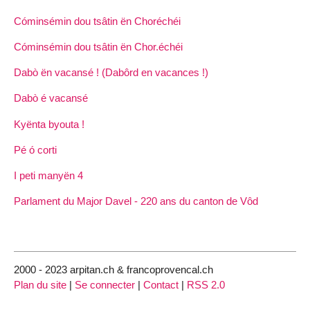
Cóminsémin dou tsâtin ën Choréchéi
Cóminsémin dou tsâtin ën Chor.échéi
Dabò ën vacansé ! (Dabôrd en vacances !)
Dabò é vacansé
Kyënta byouta !
Pé ó corti
I peti manyën 4
Parlament du Major Davel - 220 ans du canton de Vôd
2000 - 2023 arpitan.ch & francoprovencal.ch
Plan du site
|
Se connecter
|
Contact
|
RSS 2.0